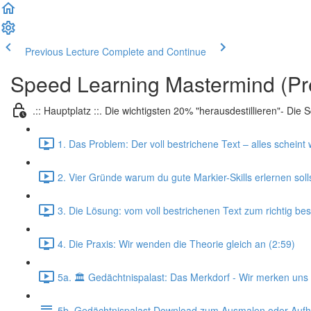
Previous Lecture
Complete and Continue
Speed Learning Mastermind (Pr
.:: Hauptplatz ::. Die wichtigsten 20% "herausdestillieren"- Die
1. Das Problem: Der voll bestrichene Text – alles scheint w
2. Vier Gründe warum du gute Markier-Skills erlernen solls
3. Die Lösung: vom voll bestrichenen Text zum richtig bes
4. Die Praxis: Wir wenden die Theorie gleich an (2:59)
5a. 🏛️ Gedächtnispalast: Das Merkdorf - Wir merken uns 
5b. Gedächtnispalast Download zum Ausmalen oder Auf