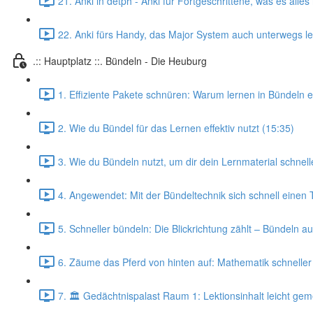
21. Anki in detph - Anki für Fortgeschrittene, was es alle
22. Anki fürs Handy, das Major System auch unterwegs le
.:: Hauptplatz ::. Bündeln - Die Heuburg
1. Effiziente Pakete schnüren: Warum lernen in Bündeln ef
2. Wie du Bündel für das Lernen effektiv nutzt (15:35)
3. Wie du Bündeln nutzt, um dir dein Lernmaterial schnel
4. Angewendet: Mit der Bündeltechnik sich schnell einen T
5. Schneller bündeln: Die Blickrichtung zählt – Bündeln 
6. Zäume das Pferd von hinten auf: Mathematik schneller
7. 🏛️ Gedächtnispalast Raum 1: Lektionsinhalt leicht gem