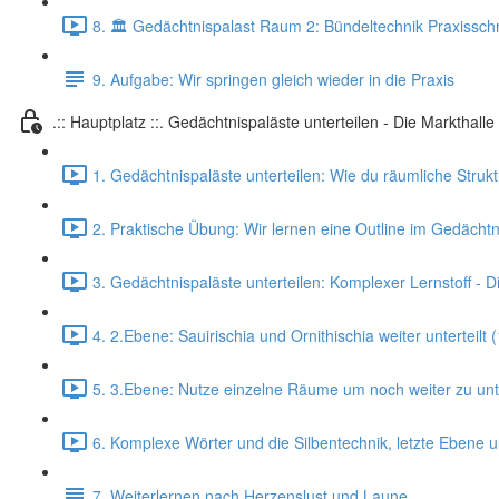
8. 🏛️ Gedächtnispalast Raum 2: Bündeltechnik Praxisschri
9. Aufgabe: Wir springen gleich wieder in die Praxis
.:: Hauptplatz ::. Gedächtnispaläste unterteilen - Die Markthalle
1. Gedächtnispaläste unterteilen: Wie du räumliche Struk
2. Praktische Übung: Wir lernen eine Outline im Gedächtn
3. Gedächtnispaläste unterteilen: Komplexer Lernstoff - 
4. 2.Ebene: Sauirischia und Ornithischia weiter unterteilt 
5. 3.Ebene: Nutze einzelne Räume um noch weiter zu unte
6. Komplexe Wörter und die Silbentechnik, letzte Ebene u
7. Weiterlernen nach Herzenslust und Laune