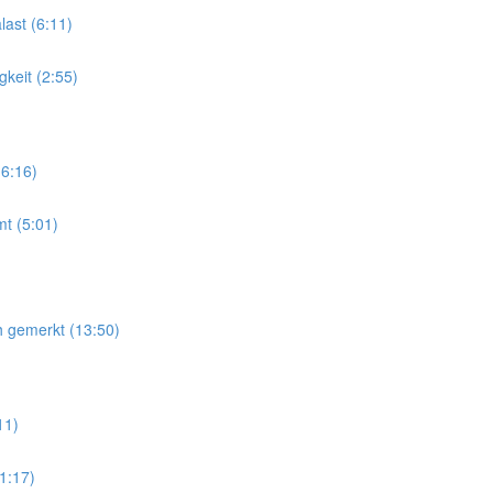
last (6:11)
gkeit (2:55)
6:16)
t (5:01)
ch gemerkt (13:50)
11)
1:17)