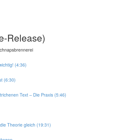
e-Release)
 Schnapsbrennerei
ichtig! (4:36)
t (6:30)
trichenen Text – Die Praxis (5:46)
die Theorie gleich (19:31)
hängen